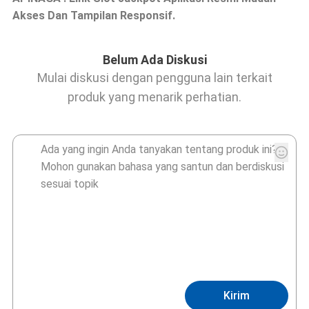
Akses Dan Tampilan Responsif.
Belum Ada Diskusi
Mulai diskusi dengan pengguna lain terkait
produk yang menarik perhatian.
Kirim