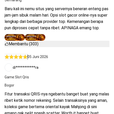
Baru kali ini nemu situs yang servernya beneran enteng pas
jam-jam sibuk malam hari. Opsi slot gacor online-nya super
lengkap dari berbagai provider top. Kemenangan berapa
pun diproses cepat tanpa ribet. APINAGA emang top.
Membantu (303)
05 Juni 2026
di***********ra
Game:Slot Qris
Bogor
Fitur transaksi QRIS-nya ngebantu banget buat yang malas
ribet ketik nomor rekening. Selain transaksinya yang aman,
koleksi game bertema oriental kayak Mahjong di sini
emang gak pelit ngasih scatter. Worth it banget buat