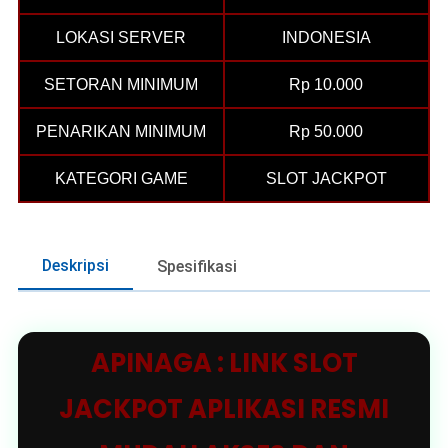
LOKASI SERVER
INDONESIA
SETORAN MINIMUM
Rp 10.000
PENARIKAN MINIMUM
Rp 50.000
KATEGORI GAME
SLOT JACKPOT
Deskripsi
Spesifikasi
APINAGA : LINK SLOT
JACKPOT APLIKASI RESMI