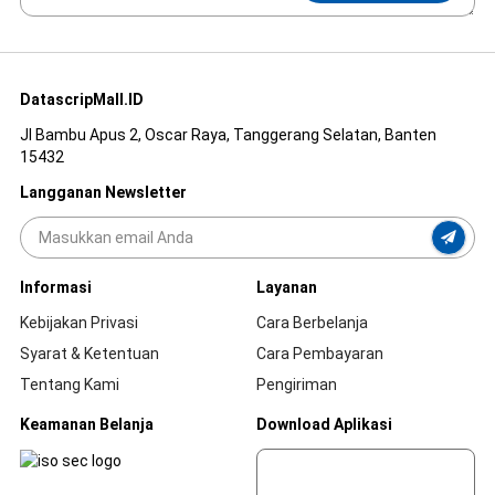
DatascripMall.ID
Jl Bambu Apus 2, Oscar Raya, Tanggerang Selatan, Banten
15432
Langganan Newsletter
Informasi
Layanan
Kebijakan Privasi
Cara Berbelanja
Syarat & Ketentuan
Cara Pembayaran
Tentang Kami
Pengiriman
Keamanan Belanja
Download Aplikasi