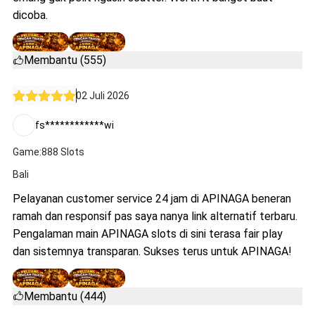
dicoba.
Membantu (555)
02 Juli 2026
fs************wi
Game:888 Slots
Bali
Pelayanan customer service 24 jam di APINAGA beneran
ramah dan responsif pas saya nanya link alternatif terbaru.
Pengalaman main APINAGA slots di sini terasa fair play
dan sistemnya transparan. Sukses terus untuk APINAGA!
Membantu (444)