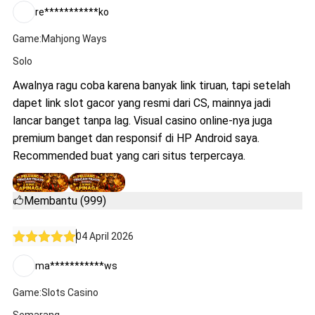
re***********ko
Game:Mahjong Ways
Solo
Awalnya ragu coba karena banyak link tiruan, tapi setelah
dapet link slot gacor yang resmi dari CS, mainnya jadi
lancar banget tanpa lag. Visual casino online-nya juga
premium banget dan responsif di HP Android saya.
Recommended buat yang cari situs terpercaya.
Membantu (999)
04 April 2026
ma***********ws
Game:Slots Casino
Semarang