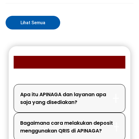
Lihat Semua
FAQ MEMBER APINAGA
Apa itu APINAGA dan layanan apa
saja yang disediakan?
Bagaimana cara melakukan deposit
menggunakan QRIS di APINAGA?