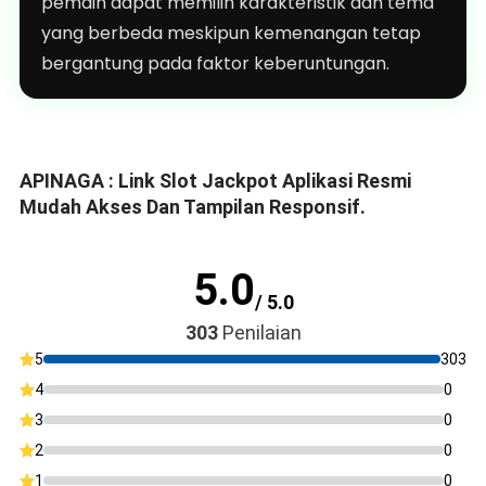
pemain dapat memilih karakteristik dan tema
yang berbeda meskipun kemenangan tetap
bergantung pada faktor keberuntungan.
APINAGA : Link Slot Jackpot Aplikasi Resmi
Mudah Akses Dan Tampilan Responsif.
5.0
/ 5.0
303
Penilaian
5
303
4
0
3
0
2
0
1
0