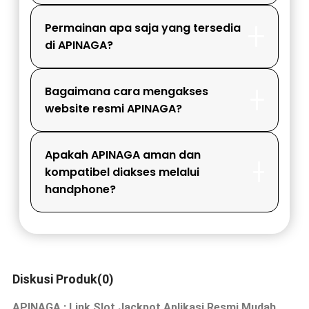
Permainan apa saja yang tersedia
di APINAGA?
Bagaimana cara mengakses
website resmi APINAGA?
Apakah APINAGA aman dan
kompatibel diakses melalui
handphone?
Diskusi Produk(0)
APINAGA : Link Slot Jackpot Aplikasi Resmi Mudah