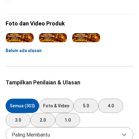
Foto dan Video Produk
Belum ada ulasan
Tampilkan Penilaian & Ulasan
Semua (303)
Foto & Video
5.0
4.0
3.0
2.0
1.0
Paling Membantu