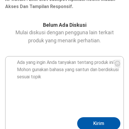
Akses Dan Tampilan Responsif.
Belum Ada Diskusi
Mulai diskusi dengan pengguna lain terkait
produk yang menarik perhatian.
Kirim